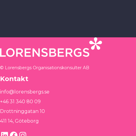
© Lorensbergs Organisationskonsulter AB
Kontakt
info@lorensbergs.se
+46 31 340 80 09
Drottninggatan 10
411 14, Göteborg
LinkedIn
Facebook
Instagram