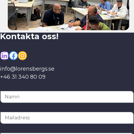
på
jobbet
Kontakta oss!
LinkedIn
Facebook
Instagram
info@lorensbergs.se
+46 31 340 80 09