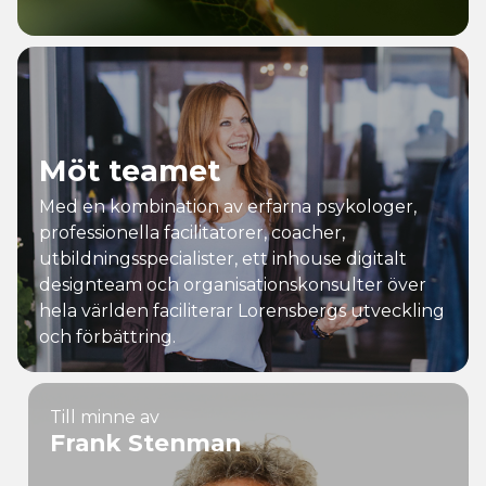
Möt teamet
Med en kombination av erfarna psykologer,
professionella facilitatorer, coacher,
utbildningsspecialister, ett inhouse digitalt
designteam och organisationskonsulter över
hela världen faciliterar Lorensbergs utveckling
och förbättring.
Det
Till minne av
Frank Stenman
senaste
Nyheter