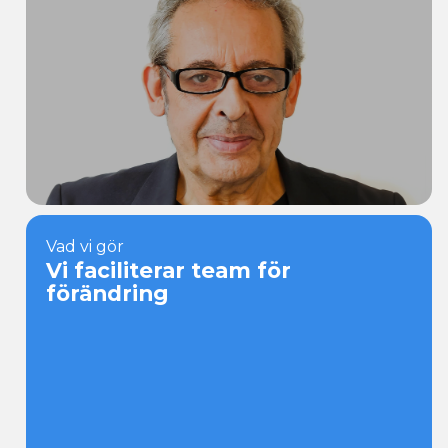
och
insikter
Ansök
Vad vi gör
Karriär
Vi faciliterar team för
förändring