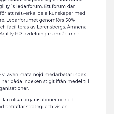
gility´s ledarforum. Ett forum där
r för att nätverka, dela kunskaper med
edare. Ledarforumet genomförs 50%
och faciliteras av Lorensbergs. Ämnena
v Agility HR-avdelning i samråd med
de vi även mäta nöjd medarbetar index
ar båda indexen stigit ifrån medel till
anisationer.
lan olika organisationer och ett
beträffar strategi och vision.