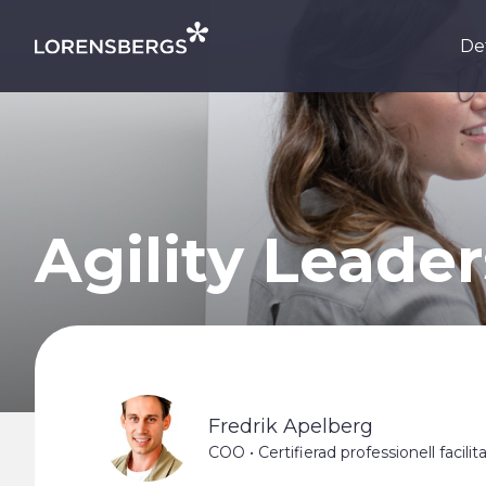
Skip to content
Det
Main Navigation
Agility Leade
Fredrik Apelberg
COO • Certifierad professionell facilit