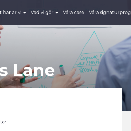
 här är vi
Vad vi gör
Våra case
Våra signaturpro
rs Lane
ator