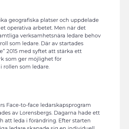
olika geografiska platser och uppdelade
t operativa arbetet. Men när det
 samtliga verksamhetsnära ledare behov
roll som ledare. Där av startades
e” 2015 med syftet att stärka ett
erk som ger möjlighet för
i rollen som ledare.
ars Face-to-face ledarskapsprogram
rades av Lorensbergs. Dagarna hade ett
att leda i förändring. Efter starten
a ledare skapade sig en individuell