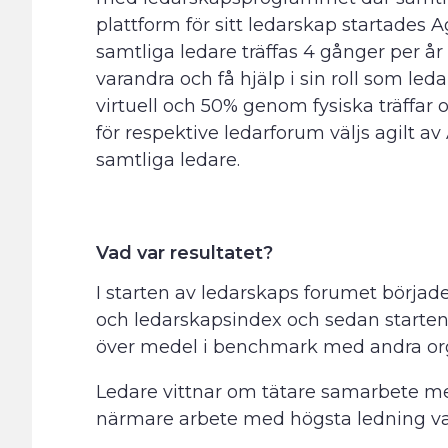
plattform för sitt ledarskap startades A
samtliga ledare träffas 4 gånger per å
varandra och få hjälp i sin roll som l
virtuell och 50% genom fysiska träffar 
för respektive ledarforum väljs agilt a
samtliga ledare.
Vad var resultatet?
I starten av ledarskaps forumet börja
och ledarskapsindex och sedan starten h
över medel i benchmark med andra org
Ledare vittnar om tätare samarbete mel
närmare arbete med högsta ledning vad 