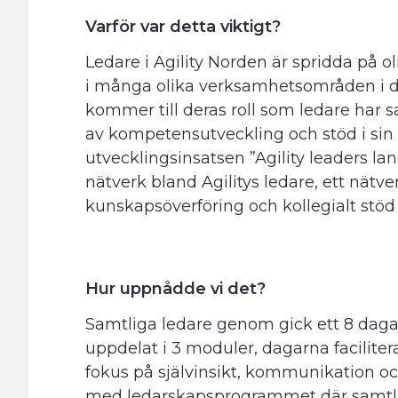
Varför var detta viktigt?
Ledare i Agility Norden är spridda på 
i många olika verksamhetsområden i de
kommer till deras roll som ledare har
av kompetensutveckling och stöd i sin 
utvecklingsinsatsen ”Agility leaders lan
nätverk bland Agilitys ledare, ett nätv
kunskapsöverföring och kollegialt stöd 
Hur uppnådde vi det?
Samtliga ledare genom gick ett 8 dag
uppdelat i 3 moduler, dagarna facilite
fokus på självinsikt, kommunikation och 
med ledarskapsprogrammet där samtlig