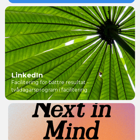
LinkedIn
Facilitering för bättre resultat -
tvådagarsprogram i facilitering
Vad
vi
gör
Vi