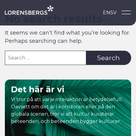
Skip to content
EN
SV
Main Navigation
No search results
It seems we can’t find what you’re looking for.
Perhaps searching can help.
Search for:
Det här är vi
Vi tror på att varje interaktion är betydelsefull.
Oavsett om det är i korridoren eller på den
globala scenen, tror vi att kultur kuraterar
beteenden, och beteenden bygger kulturer.