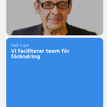
Ansök
Vad vi gör
Karriär
Vi faciliterar team för
förändring