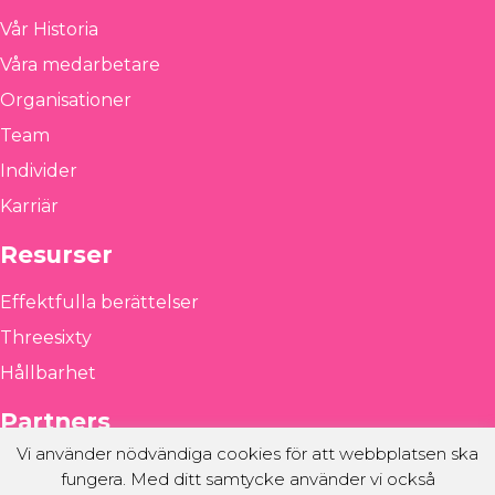
Vår Historia
Våra medarbetare
Organisationer
Team
Individer
Karriär
Resurser
Effektfulla berättelser
Threesixty
Hållbarhet
Partners
Vi använder nödvändiga cookies för att webbplatsen ska
Winningtemp
fungera. Med ditt samtycke använder vi också