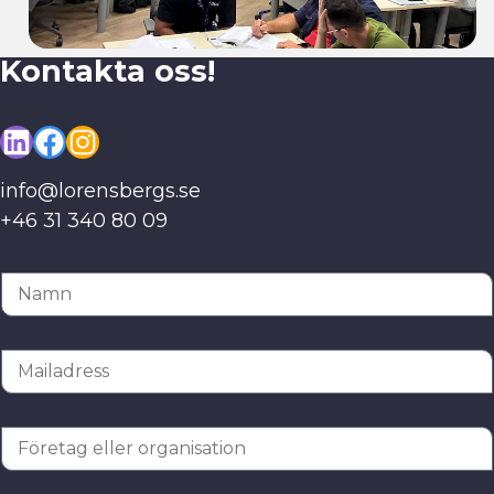
Kontakta oss!
LinkedIn
Facebook
Instagram
info@lorensbergs.se
+46 31 340 80 09