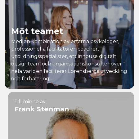
Möt teamet
Med en kombination av erfarna psykologer,
professionella facilitatorer, coacher,
utbildningsspecialister, ett inhouse digitalt
designteam och organisationskonsulter över
hela världen faciliterar Lorensbergs utveckling
och förbättring.
Det
Till minne av
Frank Stenman
senaste
Nyheter
och
insikter