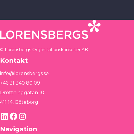
© Lorensbergs Organisationskonsulter AB
Kontakt
info@lorensbergs.se
+46 31 340 80 09
Drottninggatan 10
411 14, Göteborg
LinkedIn
Facebook
Instagram
Navigation