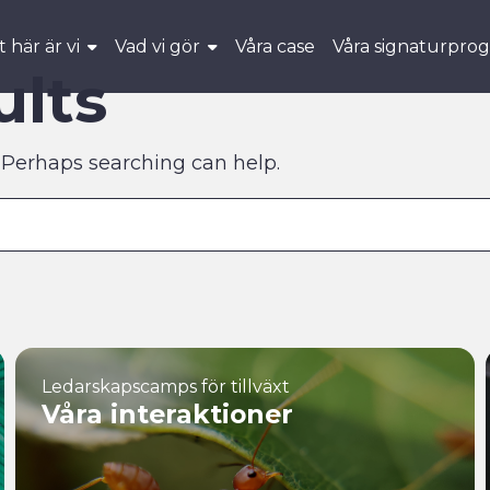
 här är vi
Vad vi gör
Våra case
Våra signaturpro
ults
. Perhaps searching can help.
Ledarskapscamps för tillväxt
Våra interaktioner