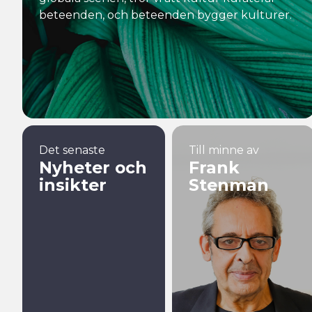
beteenden, och beteenden bygger kulturer.
Det senaste
Till minne av
Nyheter och
Frank
insikter
Stenman