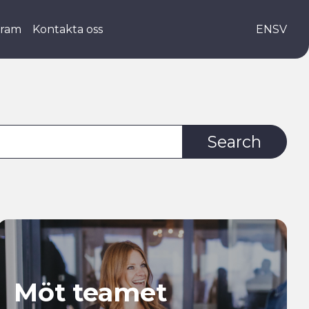
gram
Kontakta oss
EN
SV
Möt teamet