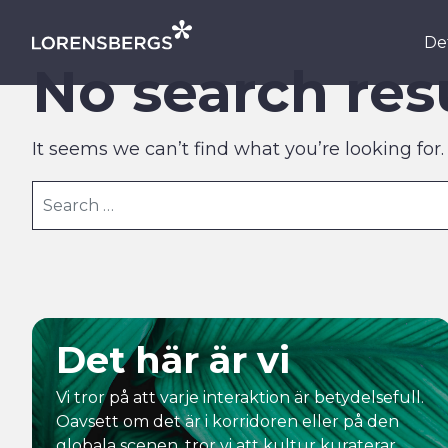
Skip to content
Det
Main Navigation
No search res
It seems we can’t find what you’re looking for
Search for:
Det här är vi
Vi tror på att varje interaktion är betydelsefull.
Oavsett om det är i korridoren eller på den
globala scenen, tror vi att kultur kuraterar