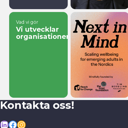
Vad vi gör
Vi utvecklar
organisationer
Kontakta oss!
LinkedIn
Facebook
Instagram