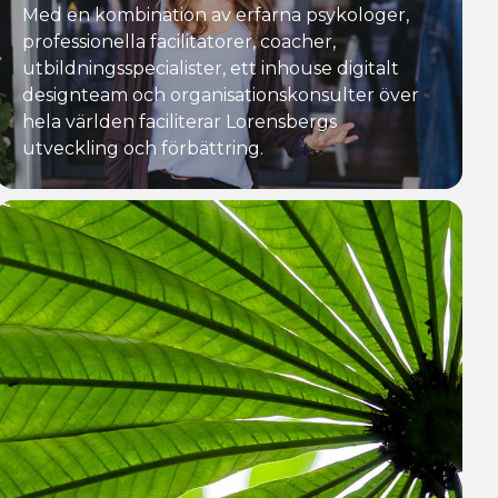
Med en kombination av erfarna psykologer,
professionella facilitatorer, coacher,
utbildningsspecialister, ett inhouse digitalt
designteam och organisationskonsulter över
hela världen faciliterar Lorensbergs
utveckling och förbättring.