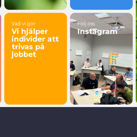
Vad vi gör
Följ oss
Vi hjälper
Instagram
individer att
trivas på
jobbet