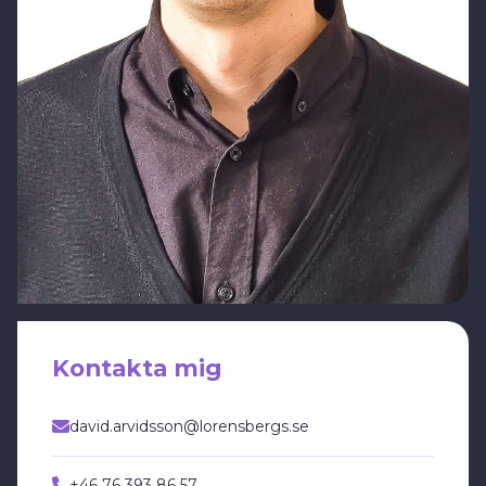
Kontakta mig
david.arvidsson@lorensbergs.se
+46 76 393 86 57