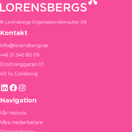
© Lorensbergs Organisationskonsulter AB
Kontakt
info@lorensbergs.se
+46 31 340 80 09
Drottninggatan 10
411 14, Göteborg
LinkedIn
Facebook
Instagram
Navigation
Vår Historia
Våra medarbetare
Organisationer