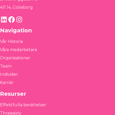
411 14, Göteborg
LinkedIn
Facebook
Instagram
Navigation
Vår Historia
Våra medarbetare
Organisationer
Team
Individer
Karriär
Resurser
Effektfulla berättelser
Threesixty