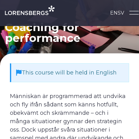
Skip to content
EN
SV
Main Navigation
Coaching for
performance
This course will be held in English
Människan är programmerad att undvika
och fly ifrån sådant som känns hotfullt,
obekvämt och skrämmande – och i
många situationer gynnar den strategin
oss. Dock uppstår svåra situationer i
samspel med andra där undvikande och