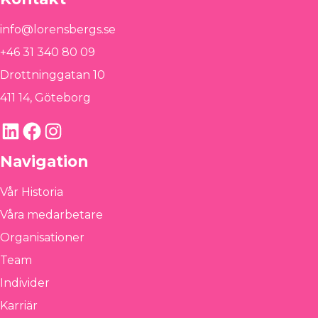
info@lorensbergs.se
+46 31 340 80 09
Drottninggatan 10
411 14, Göteborg
LinkedIn
Facebook
Instagram
Navigation
Vår Historia
Våra medarbetare
Organisationer
Team
Individer
Karriär