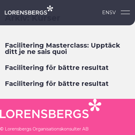
Skip to content
EN
SV
Main Navigation
Arkiv:
Kurser
Facilitering Masterclass: Upptäck
ditt je ne sais quoi
Facilitering för bättre resultat
Facilitering för bättre resultat
© Lorensbergs Organisationskonsulter AB