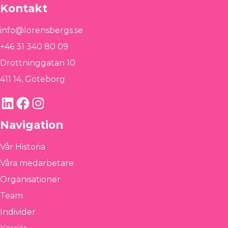
Kontakt
info@lorensbergs.se
+46 31 340 80 09
Drottninggatan 10
411 14, Göteborg
LinkedIn
Facebook
Instagram
Navigation
Vår Historia
Våra medarbetare
Organisationer
Team
Individer